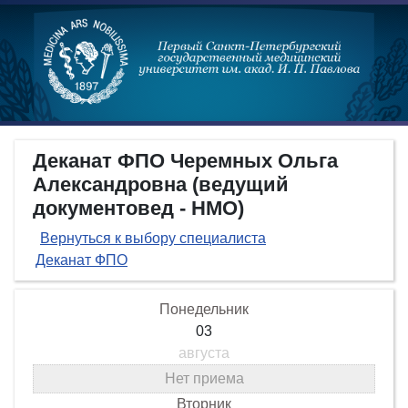
Деканат ФПО Черемных Ольга
Александровна (ведущий
документовед - НМО)
Вернуться к выбору специалиста
Деканат ФПО
Понедельник
03
августа
Нет приема
Вторник