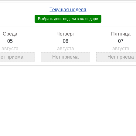
Текущая неделя
Среда
Четверг
Пятница
05
06
07
августа
августа
августа
ет приема
Нет приема
Нет приема